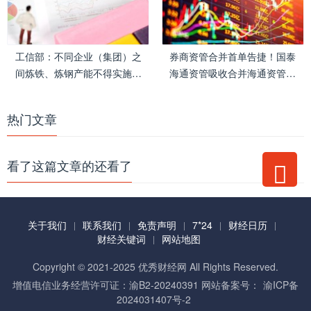
移
工信部：不同企业（集团）之
券商资管合并首单告捷！国泰
间炼铁、炼钢产能不得实施产
海通资管吸收合并海通资管完
能置换
成交割
热门文章
看了这篇文章的还看了
关于我们
联系我们
免责声明
7*24
财经日历
财经关键词
网站地图
Copyright © 2021-2025 优秀财经网 All Rights Reserved.
增值电信业务经营许可证：渝B2-20240391 网站备案号：
渝ICP备
2024031407号-2